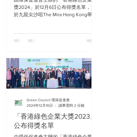
獎2024」於12月6日公布得獎名單，並
於九龍尖沙咀The Mira Hong Kong舉行
環保促進會24周年晚宴暨第15屆香港綠
色企業大獎頒獎典禮，由環境保護署署
長 徐浩光博士 太平紳士擔任主禮嘉
賓，以表揚得獎企業對環保所作出的貢
獻。...
Green Council 環保促進會
2024年12月16日
讀畢需時 2 分鐘
「香港綠色企業大獎2023」
公布得獎名單
由環保促進會主辦的「香港綠色企業大