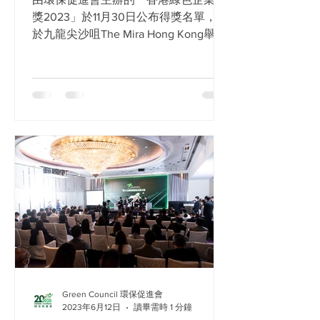
獎2023」於11月30日公布得獎名單，並
於九龍尖沙咀The Mira Hong Kong舉行
環保促進會23周年晚宴暨第14屆香港綠
色企業大獎頒獎典禮，由環境保護署署
長 徐浩光博士 太平紳士擔任主禮嘉
賓，以表揚得獎企業對環保所作出的貢
獻。...
Green Council 環保促進會
2023年6月12日
讀畢需時 1 分鐘